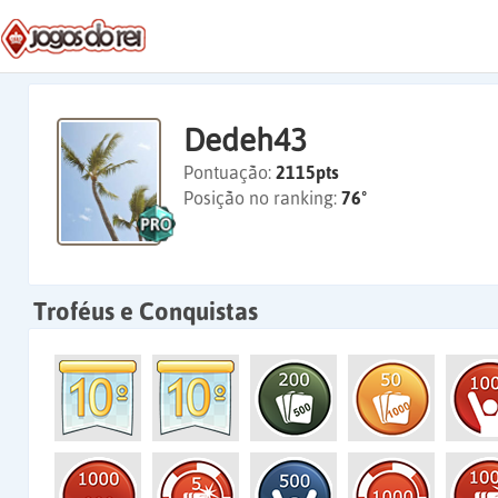
Dedeh43
Pontuação:
2115pts
Posição no ranking:
76º
Troféus e Conquistas