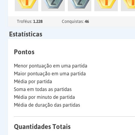
Troféus:
1.228
Conquistas:
46
Estatísticas
Pontos
Menor pontuação em uma partida
Maior pontuação em uma partida
Média por partida
Soma em todas as partidas
Média por minuto de partida
Média de duração das partidas
Quantidades Totais