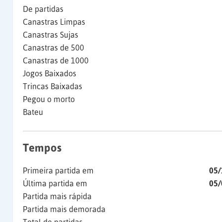
De partidas
Canastras Limpas
Canastras Sujas
Canastras de 500
Canastras de 1000
Jogos Baixados
Trincas Baixadas
Pegou o morto
Bateu
Tempos
Primeira partida em
05/
Última partida em
05/
Partida mais rápida
Partida mais demorada