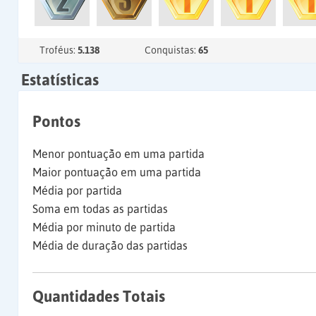
Troféus:
5.138
Conquistas:
65
Estatísticas
Pontos
Menor pontuação em uma partida
Maior pontuação em uma partida
Média por partida
Soma em todas as partidas
Média por minuto de partida
Média de duração das partidas
Quantidades Totais