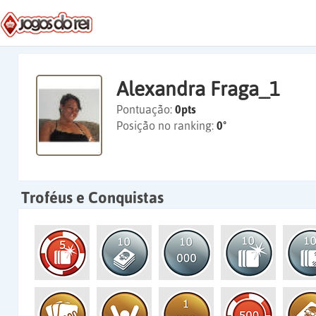
Alexandra Fraga_1
Pontuação:
0pts
Posição no ranking:
0º
Troféus e Conquistas