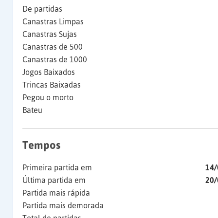
De partidas
Canastras Limpas
Canastras Sujas
Canastras de 500
Canastras de 1000
Jogos Baixados
Trincas Baixadas
Pegou o morto
Bateu
Tempos
Primeira partida em
14/
Última partida em
20/
Partida mais rápida
Partida mais demorada