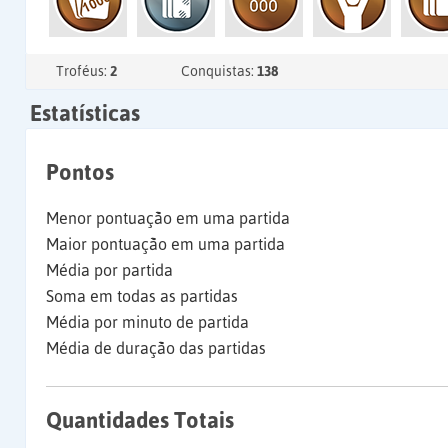
Troféus:
2
Conquistas:
138
Estatísticas
Pontos
Menor pontuação em uma partida
Maior pontuação em uma partida
Média por partida
Soma em todas as partidas
Média por minuto de partida
Média de duração das partidas
Quantidades Totais