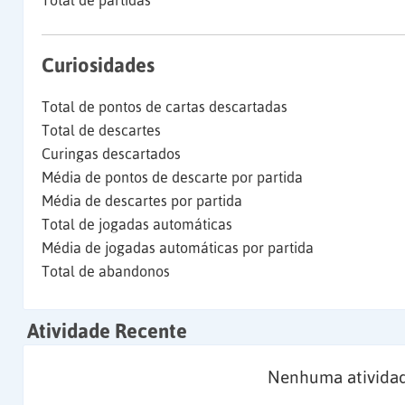
Total de partidas
Curiosidades
Total de pontos de cartas descartadas
Total de descartes
Curingas descartados
Média de pontos de descarte por partida
Média de descartes por partida
Total de jogadas automáticas
Média de jogadas automáticas por partida
Total de abandonos
Atividade Recente
Nenhuma atividad