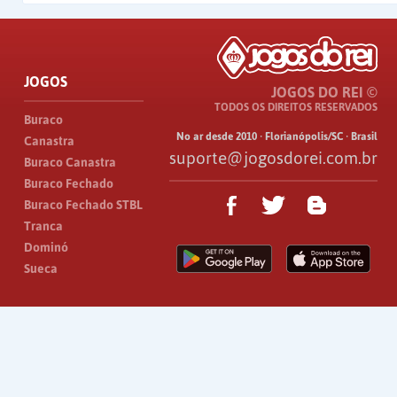
JOGOS
JOGOS DO REI ©
TODOS OS DIREITOS RESERVADOS
Buraco
No ar desde 2010 · Florianópolis/SC · Brasil
Canastra
suporte@jogosdorei.com.br
Buraco Canastra
Buraco Fechado
Buraco Fechado STBL
Tranca
Dominó
Sueca