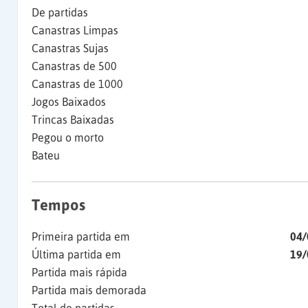
De partidas
Canastras Limpas
Canastras Sujas
Canastras de 500
Canastras de 1000
Jogos Baixados
Trincas Baixadas
Pegou o morto
Bateu
Tempos
Primeira partida em
04/
Última partida em
19/
Partida mais rápida
Partida mais demorada