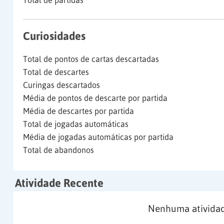
Total de partidas
Curiosidades
Total de pontos de cartas descartadas
Total de descartes
Curingas descartados
Média de pontos de descarte por partida
Média de descartes por partida
Total de jogadas automáticas
Média de jogadas automáticas por partida
Total de abandonos
Atividade Recente
Nenhuma atividad