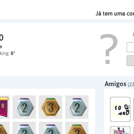
Já tem uma co
0
s
king:
0º
Amigos
(2