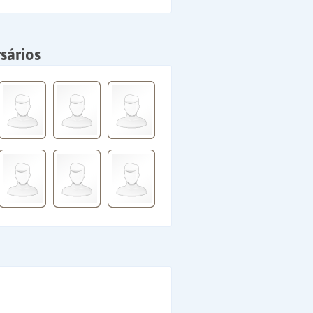
sários