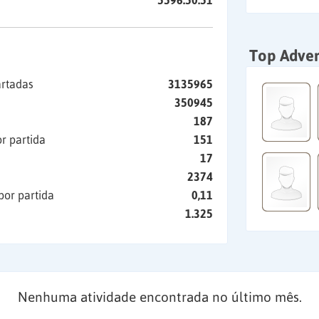
5596:50:51
Top Adver
artadas
3135965
350945
187
r partida
151
17
2374
por partida
0,11
1.325
Nenhuma atividade encontrada no último mês.