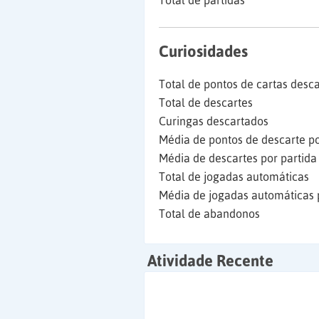
Total de partidas
Curiosidades
Total de pontos de cartas desc
Total de descartes
Curingas descartados
Média de pontos de descarte po
Média de descartes por partida
Total de jogadas automáticas
Média de jogadas automáticas 
Total de abandonos
Atividade Recente