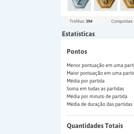
Troféus:
394
Conquistas:
Estatísticas
Pontos
Menor pontuação em uma part
Maior pontuação em uma parti
Média por partida
Soma em todas as partidas
Média por minuto de partida
Média de duração das partidas
Quantidades Totais