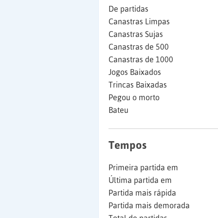
De partidas
Canastras Limpas
Canastras Sujas
Canastras de 500
Canastras de 1000
Jogos Baixados
Trincas Baixadas
Pegou o morto
Bateu
Tempos
Primeira partida em
Última partida em
Partida mais rápida
Partida mais demorada