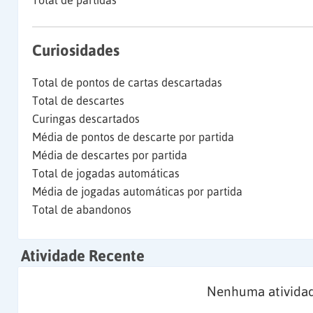
Total de partidas
Curiosidades
Total de pontos de cartas descartadas
Total de descartes
Curingas descartados
Média de pontos de descarte por partida
Média de descartes por partida
Total de jogadas automáticas
Média de jogadas automáticas por partida
Total de abandonos
Atividade Recente
Nenhuma atividad