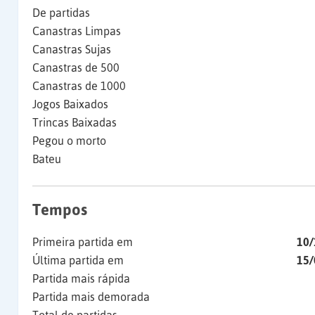
De partidas
Canastras Limpas
Canastras Sujas
Canastras de 500
Canastras de 1000
Jogos Baixados
Trincas Baixadas
Pegou o morto
Bateu
Tempos
Primeira partida em
10/
Última partida em
15/
Partida mais rápida
Partida mais demorada