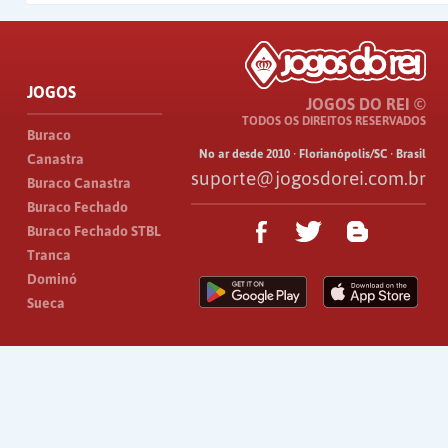
JOGOS
JOGOS DO REI ©
TODOS OS DIREITOS RESERVADOS
Buraco
No ar desde 2010 · Florianópolis/SC · Brasil
Canastra
suporte@jogosdorei.com.br
Buraco Canastra
Buraco Fechado
Buraco Fechado STBL
Tranca
Dominó
Sueca