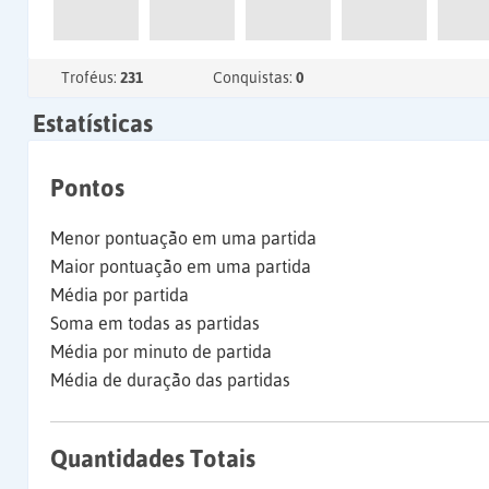
Troféus:
231
Conquistas:
0
Estatísticas
Pontos
Menor pontuação em uma partida
Maior pontuação em uma partida
Média por partida
Soma em todas as partidas
Média por minuto de partida
Média de duração das partidas
Quantidades Totais