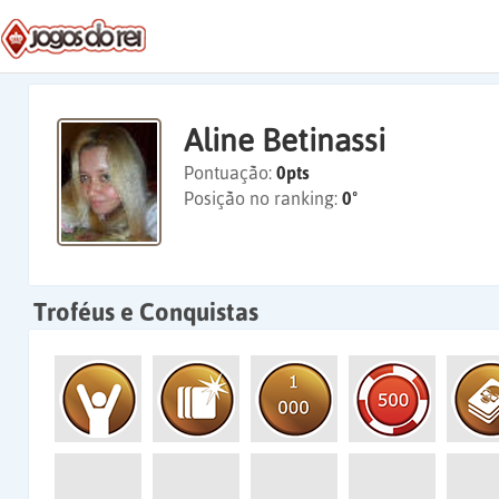
Aline Betinassi
Pontuação:
0pts
Posição no ranking:
0º
Troféus e Conquistas