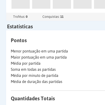
Troféus:
0
Conquistas:
11
Estatísticas
Pontos
Menor pontuação em uma partida
Maior pontuação em uma partida
Média por partida
Soma em todas as partidas
Média por minuto de partida
Média de duração das partidas
Quantidades Totais