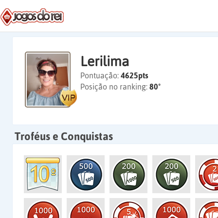
Lerilima
Pontuação:
4625pts
Posição no ranking:
80º
Troféus e Conquistas