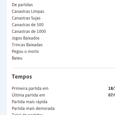
De partidas
Canastras Limpas
Canastras Sujas
Canastras de 500
Canastras de 1000
Jogos Baixados
Trincas Baixadas
Pegou o morto
Bateu
Tempos
Primeira partida em
18/
Última partida em
07/
Partida mais rápida
Partida mais demorada