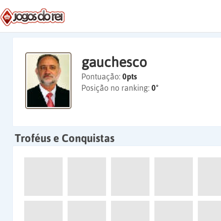
gauchesco
Pontuação:
0pts
Posição no ranking:
0º
Troféus e Conquistas