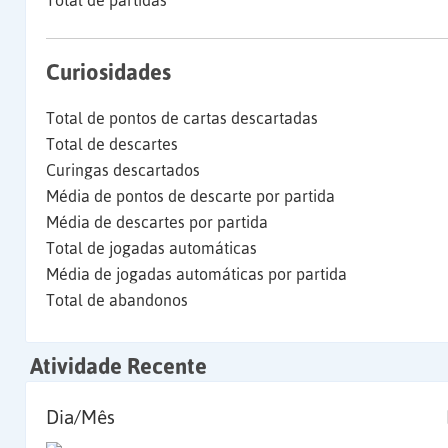
Total de partidas
Curiosidades
Total de pontos de cartas descartadas
Total de descartes
Curingas descartados
Média de pontos de descarte por partida
Média de descartes por partida
Total de jogadas automáticas
Média de jogadas automáticas por partida
Total de abandonos
Atividade Recente
Dia/Mês