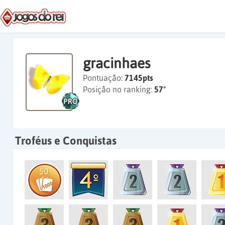
gracinhaes
Pontuação:
7145pts
Posição no ranking:
57º
Troféus e Conquistas