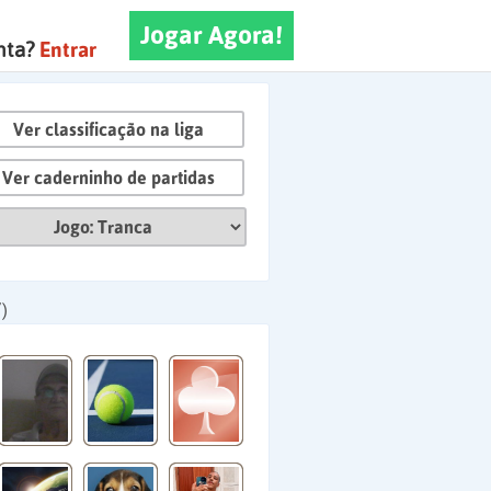
Jogar Agora!
nta?
Entrar
Ver classificação na liga
Ver caderninho de partidas
)