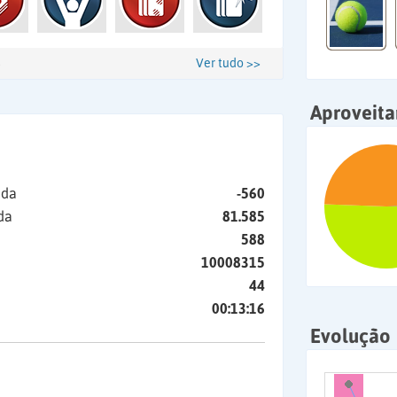
Ver tudo >>
Aproveit
ida
-560
da
81.585
588
10008315
44
00:13:16
Evolução