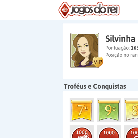
Silvinha
Pontuação:
16
Posição no ran
Troféus e Conquistas