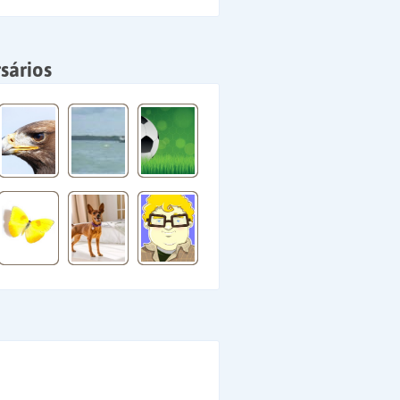
sários