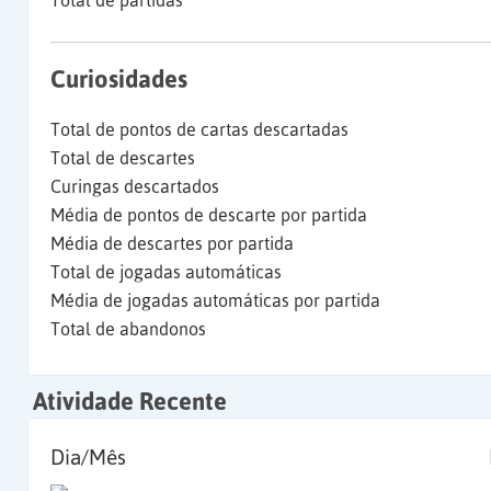
Total de partidas
Curiosidades
Total de pontos de cartas descartadas
Total de descartes
Curingas descartados
Média de pontos de descarte por partida
Média de descartes por partida
Total de jogadas automáticas
Média de jogadas automáticas por partida
Total de abandonos
Atividade Recente
Dia/Mês