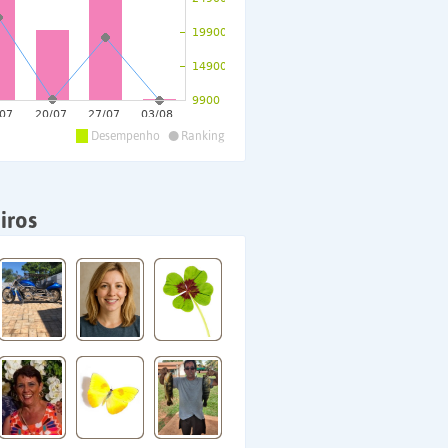
•
Desempenho
Ranking
iros