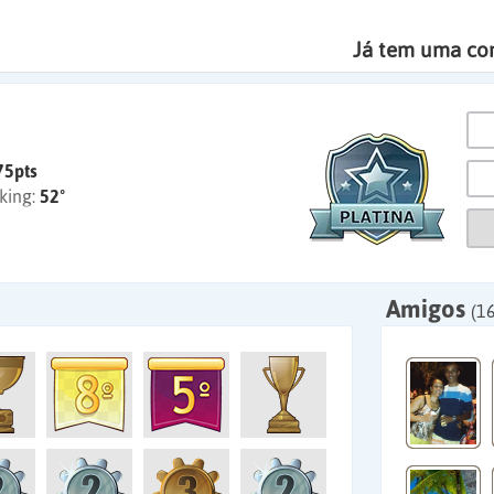
Já tem uma co
75pts
king:
52º
Amigos
(1