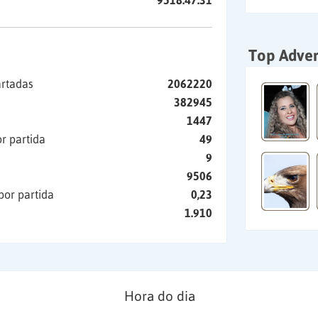
9518:47:31
Top Adver
artadas
2062220
382945
1447
r partida
49
9
9506
por partida
0,23
1.910
Hora do dia