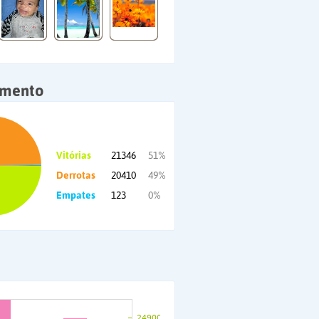
amento
Vitórias
21346
51%
Derrotas
20410
49%
Empates
123
0%