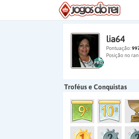
lia64
Pontuação:
99
Posição no ran
Troféus e Conquistas