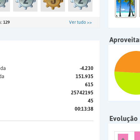
s:
129
Ver tudo >>
Aproveit
ida
-4.230
da
151.935
615
25742195
45
00:13:38
Evolução