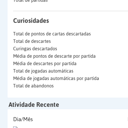
Total de partidas
Curiosidades
Total de pontos de cartas descartadas
Total de descartes
Curingas descartados
Média de pontos de descarte por partida
Média de descartes por partida
Total de jogadas automáticas
Média de jogadas automáticas por partida
Total de abandonos
Atividade Recente
Dia/Mês