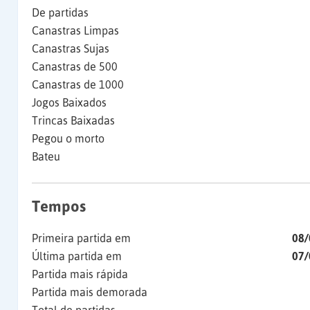
De partidas
Canastras Limpas
Canastras Sujas
Canastras de 500
Canastras de 1000
Jogos Baixados
Trincas Baixadas
Pegou o morto
Bateu
Tempos
Primeira partida em
08/
Última partida em
07/
Partida mais rápida
Partida mais demorada