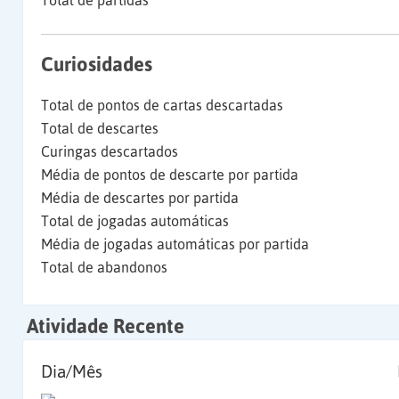
Total de partidas
Curiosidades
Total de pontos de cartas descartadas
Total de descartes
Curingas descartados
Média de pontos de descarte por partida
Média de descartes por partida
Total de jogadas automáticas
Média de jogadas automáticas por partida
Total de abandonos
Atividade Recente
Dia/Mês