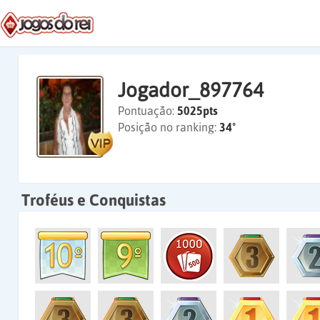
Jogador_897764
Pontuação:
5025pts
Posição no ranking:
34º
Troféus e Conquistas