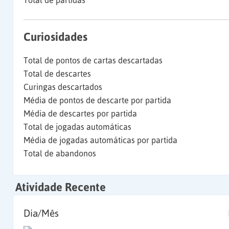
Total de partidas
Curiosidades
Total de pontos de cartas descartadas
Total de descartes
Curingas descartados
Média de pontos de descarte por partida
Média de descartes por partida
Total de jogadas automáticas
Média de jogadas automáticas por partida
Total de abandonos
Atividade Recente
Dia/Mês