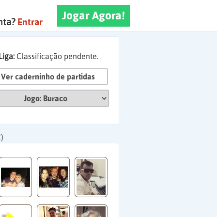
Jogar Agora!
nta?
Entrar
Liga:
Classificação pendente.
Ver caderninho de partidas
)