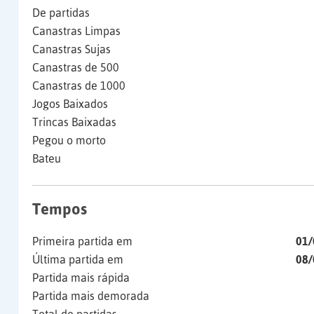
De partidas
Canastras Limpas
Canastras Sujas
Canastras de 500
Canastras de 1000
Jogos Baixados
Trincas Baixadas
Pegou o morto
Bateu
Tempos
Primeira partida em
01/
Última partida em
08/
Partida mais rápida
Partida mais demorada