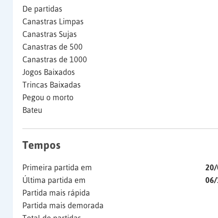
De partidas
Canastras Limpas
Canastras Sujas
Canastras de 500
Canastras de 1000
Jogos Baixados
Trincas Baixadas
Pegou o morto
Bateu
Tempos
Primeira partida em
20/
Última partida em
06/
Partida mais rápida
Partida mais demorada