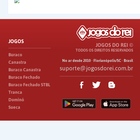
JOGOS
JOGOS DO REI ©
TODOS OS DIREITOS RESERVADOS
Buraco
No ar desde 2010 · Florianópolis/SC · Brasil
Canastra
suporte@jogosdorei.com.br
Buraco Canastra
Buraco Fechado
Buraco Fechado STBL
Tranca
Dominó
Sueca