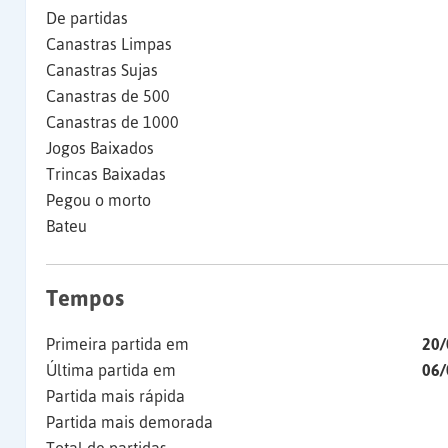
De partidas
Canastras Limpas
Canastras Sujas
Canastras de 500
Canastras de 1000
Jogos Baixados
Trincas Baixadas
Pegou o morto
Bateu
Tempos
Primeira partida em
20/
Última partida em
06/
Partida mais rápida
Partida mais demorada