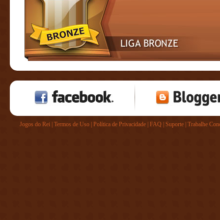
Jogos do Rei
|
Termos de Uso
|
Política de Privacidade
|
FAQ
|
Suporte
|
Trabalhe Con