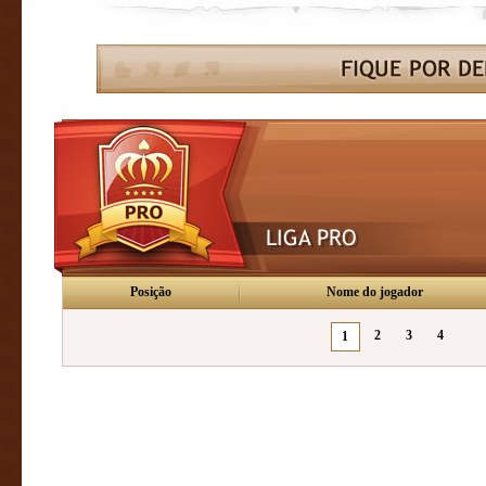
Posição
Nome do jogador
2
3
4
1