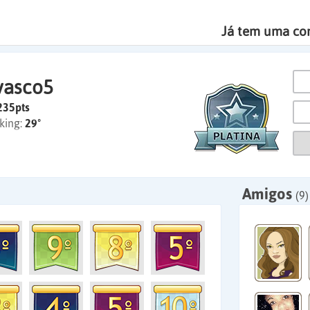
Já tem uma co
vasco5
235pts
king:
29º
Amigos
(9)