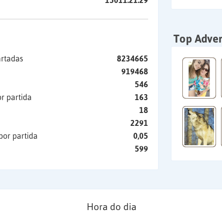
15011:21:29
Top Adver
artadas
8234665
919468
546
r partida
163
18
2291
por partida
0,05
599
Hora do dia