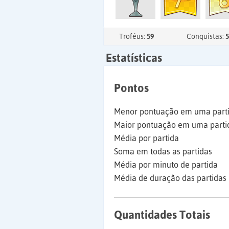
Troféus:
59
Conquistas:
5
Estatísticas
Pontos
Menor pontuação em uma part
Maior pontuação em uma parti
Média por partida
Soma em todas as partidas
Média por minuto de partida
Média de duração das partidas
Quantidades Totais