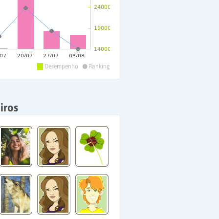
•
Desempenho
Ranking
iros