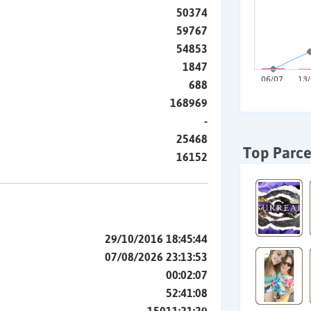
50374
59767
54853
1847
688
168969
-
25468
Top Parce
16152
29/10/2016 18:45:44
07/08/2026 23:13:53
00:02:07
52:41:08