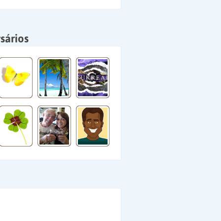
sários