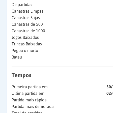
De partidas
Canastras Limpas
Canastras Sujas
Canastras de 500
Canastras de 1000
Jogos Baixados
Trincas Baixadas
Pegou o morto
Bateu
Tempos
Primeira partida em
30/
Última partida em
02/
Partida mais rápida
Partida mais demorada