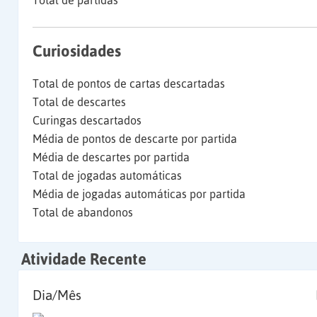
Total de partidas
Curiosidades
Total de pontos de cartas descartadas
Total de descartes
Curingas descartados
Média de pontos de descarte por partida
Média de descartes por partida
Total de jogadas automáticas
Média de jogadas automáticas por partida
Total de abandonos
Atividade Recente
Dia/Mês